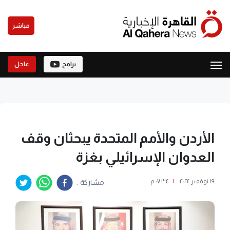
مباشر
برامج
عاجل
الأردن والأمم المتحدة يبحثان وقف
العدوان الإسرائيلي بغزة
١٩ نوفمبر ٢٠٢٤
|
٠٧:٣٤ م
مشاركة :