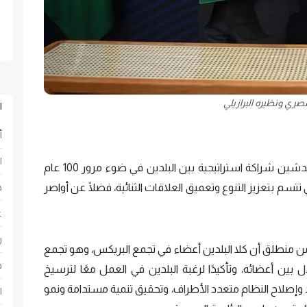
صري ونظيره البرازيلي
ا
أ
ا
أصدرت مصر والبرازيل بيانًا مشتركًا، اليوم الاثنين، لتدشين شراكة استراتيجية بين البلدين في ضوء مرور 100 عام
ي تتسم بتعزيز التنوع وتعميق العلاقات الثنائية، فضلًا عن أواصر
ح
ع
ر
ي من منطلق أن كلا البلدين أعضاء في تجمع البريكس، وهو تجمع
ف
ل بين أعضائه، وتأكيدًا لرغبة البلدين في العمل معًا لترسيخ
ديد وإصلاح النظام متعدد الأطراف، وتحقيق تنمية مستدامة ونمو
ا