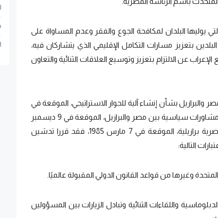
تحدث باسم الرئاسة المصرية.
ا
م
التي يوليها البلدان لمكافحة الجوع والفقر وعدم المساواة على
ا
البلدين بتعزيز مسارات التكامل الإقليمي الذي يتشاركان فيه،
الإعراب عن الالتزام بتعزيز وتوسيع العلاقات الثنائية والتعاون
مصر والبرازيل بشأن إنشاء آلية للحوار الاستراتيجي، الموقعة في
27 ديسمبر 2009، ومذكرة التفاهم بشأن تدشين مشاورات سياسية بين مصر والبرازيل، الموقعة في 9 ديسمبر
2003، وكذا اتفاقية إنشاء لجنة تنسيق مشتركة مصرية برازيلية، الموقعة في 7 مارس 1985، فقد قررا تدشين
بارات التالية:
لمتحدة وغيرها من قواعد القانون الدولي المقبولة عالميًا.
لدبلوماسية واللقاءات الثنائية وتبادل الزيارات بين المسؤولين