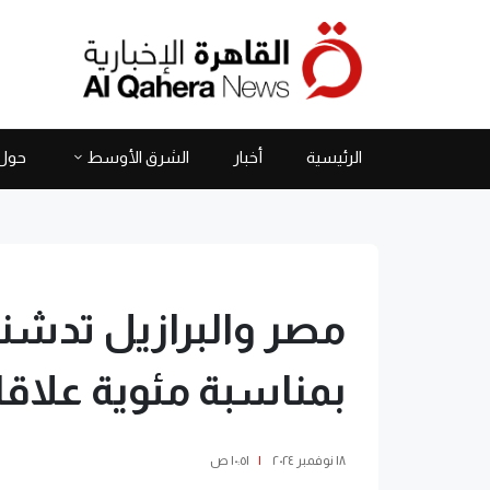
الرئيسية
أخبار
الشرق الأوسط
حول 
مصر والبرازيل تدشن
بمناسبة مئوية علاقا
١٨ نوفمبر ٢٠٢٤
|
١٠:٥١ ص