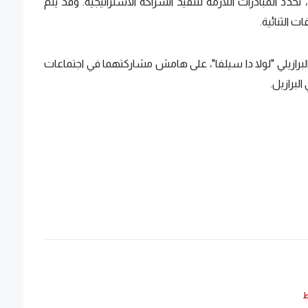
د المبادرات اللازمة لتنفيذ الشراكة الاستراتيجية. وقد يتم
 الثنائية.
لبرازيلي "لولا دا سيلفا"، على هامش مشاركتهما في اجتماعات
لبرازيل.
ط