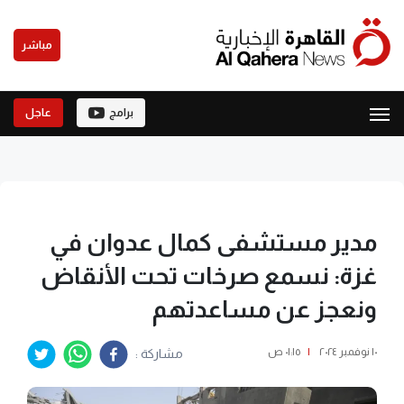
مباشر
برامج
عاجل
مدير مستشفى كمال عدوان في
غزة: نسمع صرخات تحت الأنقاض
ونعجز عن مساعدتهم
١٠ نوفمبر ٢٠٢٤
|
٠١:١٥ ص
مشاركة :