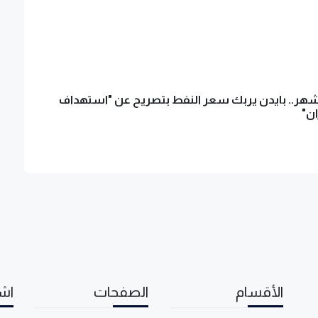
شهر.. بايدن يربك سعر النفط بتصريح عن "استهداف
ن"
الأقسام
الصفحات
اشت