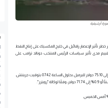
ورة أرشيفية
ا
ر خطر تأثير الإعصار رافائيل في خليج المكسيك على إنتاج النفط
أ
تقييم مدى تأثير سياسات الرئيس المنتخب دونالد ترامب على
ا
ح
وهبطت العقود الآجلة لخام برنت 53 سنتًا أو 0.7% إلى 75.10 دولار للبرميل بحلول الساعة 0742 بتوقيت جرينتش.
ع
ر
ف
ا