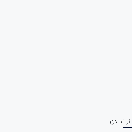
رك الان