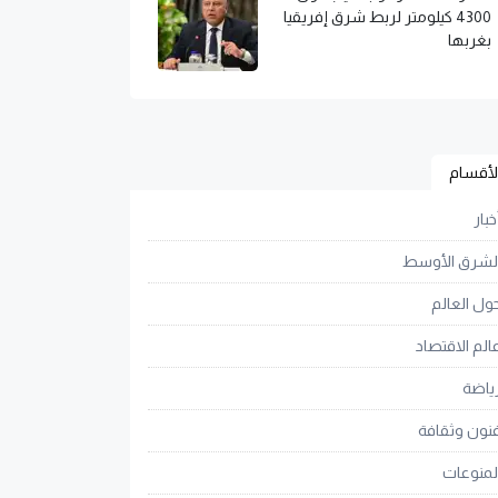
4300 كيلومتر لربط شرق إفريقيا
بغربها
لأقسام
خبار
لشرق الأوسط
ول العالم
الم الاقتصاد
ياضة
نون وثقافة
لمنوعات