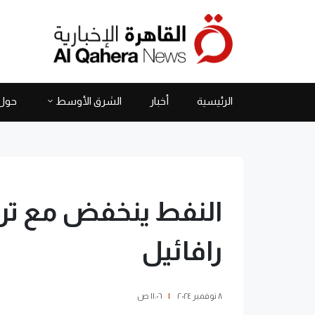
الرئيسية
أخبار
الشرق الأوسط
حول 
النفط ينخفض مع ترا
رافائيل
٨ نوفمبر ٢٠٢٤
|
١١:٠٦ ص