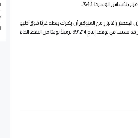
ا
م
إن الإعصار رافائيل من المتوقع أن يتحرك ببطء غربًا فوق خليج
ا
المكسيك بعيدًا عن الحقول الأمريكية. وكان الإعصار قد تسبب في توقف إنتاج 391214 برميلًا يوميًا من النفط الخام