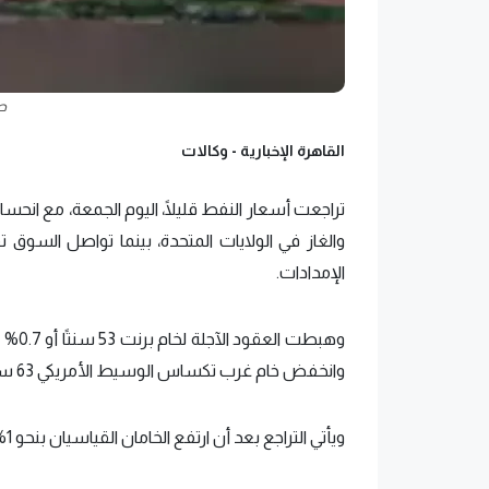
ص
القاهرة الإخبارية -
وكالات
تراجعت أسعار النفط قليلًا، اليوم الجمعة، مع انحسا
والغاز في الولايات المتحدة، بينما تواصل السوق 
الإمدادات.
وانخفض خام غرب تكساس الوسيط الأمريكي 63 سنتًا أو 0.9% إلى 71.74 دولار، وفقًا لوكالة "رويترز".
ويأتي التراجع بعد أن ارتفع الخامان القياسيان بنحو 1% أمس الخميس.