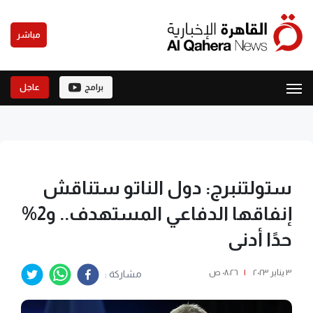
مباشر
برامج
عاجل
ستولتنبرج: دول الناتو ستناقش
إنفاقها الدفاعي‭ ‬المستهدف.. و2%
حدًا أدنى
٣ يناير ٢٠٢٣
|
٠٨:٢٦ ص
مشاركة :