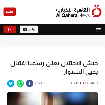
مباشر
برامج
عاجل
جيش الاحتلال يعلن رسميا اغتيال
يحيى السنوار
١٧ أكتوبر ٢٠٢٤
|
٠٥:١٣ م
مشاركة :