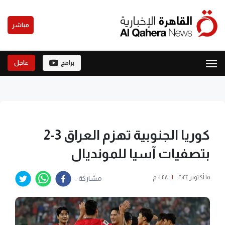
مباشر
برامج
عاجل
كوريا الجنوبية تهزم العراق 3-2
بتصفيات آسيا للمونديال
١٥ أكتوبر ٢٠٢٤
|
٠١:٤٨ م
مشاركة :