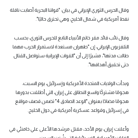
وقال الحرس الثوري الإيراني في بيان: "قواتنا البحرية أصابت ناقلة
نفط أمريكية في شمال الخليج، وهي تحترق حاليًا".
وقال نائب قائد مقر خاتم الأنبياء التابع للحرس الثوري، بحسب
التلفزيون الإيراني، إن "طهران مستعدة لاستمرار الحرب مهما
طالت مدتها"، مشيرًا إلى أن "القوات الإيرانية ستواصل القتال
حتى تحقيق أهدافها".
وبدأت الولايات المتحدة الأمريكية وإسرائيل، يوم السبت،
هجومًا مشتركًا واسع النطاق على إيران، التي أطلقت بدورها
هجومًا مضادًا بعنوان "الوعد الصادق 4" تضمن قصف مواقع
في إسرائيل وقواعد عسكرية أمريكية في دول الخليج.
وأعلنت إيران، يوم الأحد، مقتل مرشدها الأعلى علي خامنئي في
الغارات الأمريكية-الإسرائيلية التي شُنت السبت.