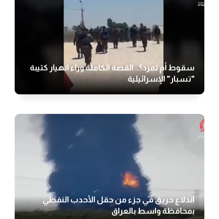
سقوط أم تمرد؟.. القصة الكاملة وراء انهيار كتيبة
"تسبار" الإسرائيلية
اندلاع حريق في جزء من حقل الأحدب النفطي
بمحافظة واسط بالعراق