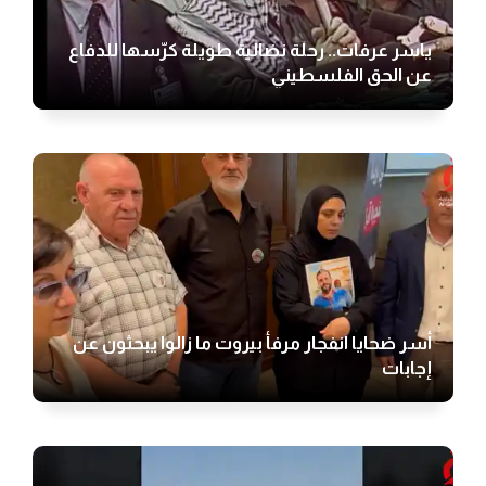
ياسر عرفات.. رحلة نضالية طويلة كرّسها للدفاع
عن الحق الفلسطيني
أسر ضحايا انفجار مرفأ بيروت ما زالوا يبحثون عن
إجابات