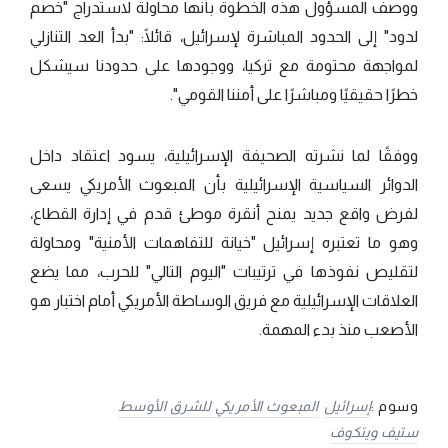
ووصف المسؤول هذه الخطوة بأنها محاولة لاستدراج "خصم
لدود" إلى الحدود المباشرة لإسرائيل، قائلًا: "بدأ العد التنازلي
لمواجهة محتومة مع تركيا، ووجودها على حدودنا سيشكل
خطرًا حقيقيًا ومباشرًا على أمننا القومي".
ووفقًا لما نشرته الصحيفة الإسرائيلية، يسود اعتقاد داخل
الدوائر السياسية الإسرائيلية بأن المبعوث الأمريكي يسعى
لفرض واقع جديد يمنح أنقرة موطئ قدم في إدارة القطاع،
وهو ما تعتبره إسرائيل "خيانة للتفاهمات الأمنية" ومحاولة
لتقليص نفوذها في ترتيبات "اليوم التالي" للحرب، مما يضع
العلاقات الإسرائيلية مع فريق الوساطة الأمريكي أمام اختبار هو
الأصعب منذ بدء المهمة.
وسوم :
إسرائيل
المبعوث الأمريكي للشرق الأوسط
ستيف ويتكوف