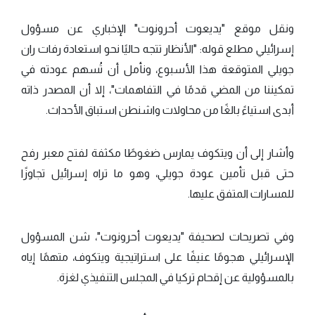
ونقل موقع "يديعوت أحرونوت" الإخباري عن مسؤول
إسرائيلي مطلع قوله: "الأنظار تتجه حاليًا نحو استعادة رفات ران
جويلي المتوقعة هذا الأسبوع، ونأمل أن تُسهم عودته في
تمكيننا من المضي قدمًا في التفاهمات"، إلا أن المصدر ذاته
أبدى استياءً بالغًا من محاولات واشنطن استباق الأحداث.
وأشار إلى أن ويتكوف يمارس ضغوطًا مكثفة لفتح معبر رفح
حتى قبل تأمين عودة جويلي، وهو ما تراه إسرائيل تجاوزًا
للمسارات المتفق عليها.
وفي تصريحات لصحيفة "يديعوت أحرونوت"، شن المسؤول
الإسرائيلي هجومًا عنيفًا على استراتيجية ويتكوف، متهمًا إياه
بالمسؤولية عن إقحام تركيا في المجلس التنفيذي لغزة.