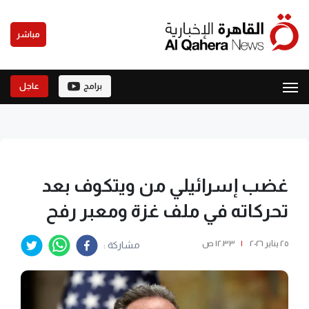
مباشر
برامج
عاجل
غضب إسرائيلي من ويتكوف بعد
تحركاته في ملف غزة ومعبر رفح
٢٥ يناير ٢٠٢٦
|
١٢:٣٣ ص
مشاركة :